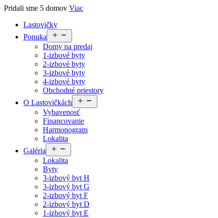
Pridali sme 5 domov
Viac
Lastovičky
Open
Ponuka
menu
Domy na predaj
1-izbové byty
2-izbové byty
3-izbové byty
4-izbové byty
Obchodné priestory
Open
O Lastovičkách
menu
Vybavenosť
Financovanie
Harmonogram
Lokalita
Open
Galéria
menu
Lokalita
Byty
3-izbový byt H
3-izbový byt G
2-izbový byt F
2-izbový byt D
1-izbový byt E