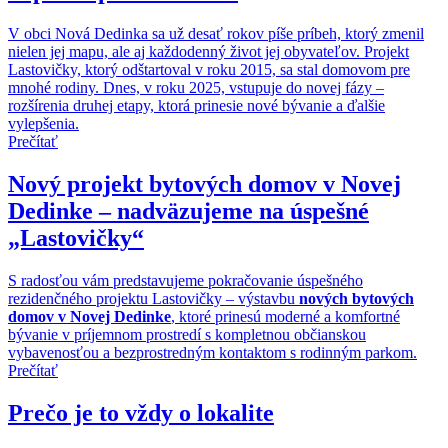
V obci Nová Dedinka sa už desať rokov píše príbeh, ktorý zmenil
nielen jej mapu, ale aj každodenný život jej obyvateľov. Projekt
Lastovičky, ktorý odštartoval v roku 2015, sa stal domovom pre
mnohé rodiny. Dnes, v roku 2025, vstupuje do novej fázy –
rozšírenia druhej etapy, ktorá prinesie nové bývanie a ďalšie
vylepšenia.
Prečítať
Nový projekt bytových domov v Novej
Dedinke – nadväzujeme na úspešné
„Lastovičky“
S radosťou vám predstavujeme pokračovanie úspešného
rezidenčného projektu Lastovičky – výstavbu
nových bytových
domov v Novej Dedinke
, ktoré prinesú moderné a komfortné
bývanie v príjemnom prostredí s kompletnou občianskou
vybavenosťou a bezprostredným kontaktom s rodinným parkom.
Prečítať
Prečo je to vždy o lokalite