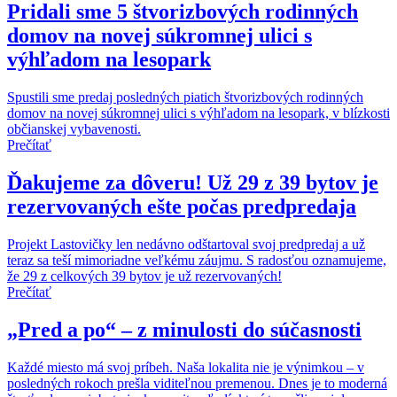
Pridali sme 5 štvorizbových rodinných
domov na novej súkromnej ulici s
výhľadom na lesopark
Spustili sme predaj posledných piatich štvorizbových rodinných
domov na novej súkromnej ulici s výhľadom na lesopark, v blízkosti
občianskej vybavenosti.
Prečítať
Ďakujeme za dôveru! Už 29 z 39 bytov je
rezervovaných ešte počas predpredaja
Projekt Lastovičky len nedávno odštartoval svoj predpredaj a už
teraz sa teší mimoriadne veľkému záujmu. S radosťou oznamujeme,
že 29 z celkových 39 bytov je už rezervovaných!
Prečítať
„Pred a po“ – z minulosti do súčasnosti
Každé miesto má svoj príbeh. Naša lokalita nie je výnimkou – v
posledných rokoch prešla viditeľnou premenou. Dnes je to moderná