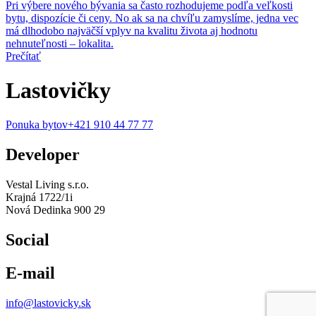
Pri výbere nového bývania sa často rozhodujeme podľa veľkosti
bytu, dispozície či ceny. No ak sa na chvíľu zamyslíme, jedna vec
má dlhodobo najväčší vplyv na kvalitu života aj hodnotu
nehnuteľnosti – lokalita.
Prečítať
Lastovičky
Ponuka bytov
+421 910 44 77 77
Developer
Vestal Living s.r.o.
Krajná 1722/1i
Nová Dedinka 900 29
Social
E-mail
info@lastovicky.sk