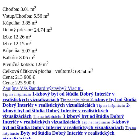
2
Chodba:
3.01 m
2
Vstup/Chodba:
5.56 m
2
Kúpelňa:
3.85 m
2
Denný priestor:
24.74 m
2
Izba:
12.26 m
2
Izba:
12.15 m
2
Kúpelňa:
5.07 m
2
Balkón:
8.05 m
2
Pivničná kobka:
1.9 m
2
Celková úžitková plocha - vnútorná:
68.54 m
Cena:
213 900 €
Cena:
225 900 €
Zaujíma Vás štandard výstavby? Viac tu.
1-izbový byt od štúdia Dobrý Interiér v
Tip na inšpiráciu
realistických vizualizáciách
2-izbový byt od štúdia
Tip na inšpiráciu
Dobrý Interiér v realistických vizualizáciách
2-
Tip na inšpiráciu
izbový byt od štúdia Dobrý Interiér v realistických
vizualizáciách
3-izbový byt od štúdia Dobrý
Tip na inšpiráciu
Interiér v realistických vizualizáciách
3-izbový
Tip na inšpiráciu
byt od štúdia Dobrý Interiér v realistických vizualizáciách
Tip na
Byty od štúdia Dobrý Interiér v realistických
inšpiráciu
vizualizáciách