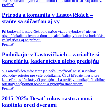
štvrť s domami, bytmi a komunitou ľudí, ktorí tu našli svoj domov.
Prečítať
Príroda a komunita v Lastovičkách –
staňte sa súčasťou aj vy
Pri budovaní Lastovičiek bolo našou víziou vybudovať nie len
obytnú lokalitu s bytmi a domami, ale lokalitu, v ktorej sa bude klásť
veľký dôraz aj na prírodu.
Prečítať
Podnikajte v Lastovičkách – zariaďte si
kanceláriu, kaderníctvo alebo predajňu
V Lastovičkách máte teraz jedinečnú možnosť nájsť si ideálny
obchodný priestor pre vaše podnikanie. Či už hľadáte miesto pre
kanceláriu, salón krásy či predajňu – Lastovičky ponúkajú flexibilné
priestory s výbornou polohou a vysokým štandardom.
Prečítať
2015-2025: Desať rokov rastu a nová
kapitola pred dverami