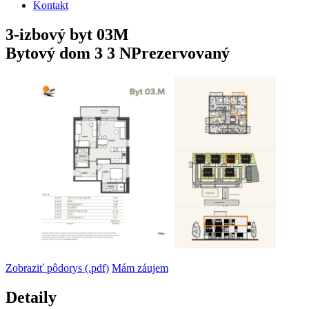
Kontakt
3-izbový
byt
03M
Bytový dom 3
3 NP
rezervovaný
Zobraziť pôdorys (.pdf)
Mám záujem
Detaily