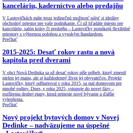
kanceláriu, kaderníctvo alebo predajňu
V Lastovičkách máte teraz jedinečnú možnosť nájsť si ideálny
obchodný priestor pre vaše podnikanie. Či už hľadáte miesto pre
kanceláriu, salón krásy či predajňu – Lastovičky ponúkajú flexibilné
priestory s výbornou polohou a vysokým štandardom.
Prečítať
2015-2025: Desať rokov rastu a nová
kapitola pred dverami
V obci Nová Dedinka sa už desať rokov píše príbeh, ktorý zmenil
nielen jej mapu, ale aj každodenný život jej obyvateľov. Projekt
Lastovičky, ktorý odštartoval v roku 2015, sa stal domovom pre
mnohé rodiny. Dnes, v roku 2025, vstupuje do novej fázy –
rozšírenia druhej etapy, ktorá prinesie nové bývanie a ďalšie
vylepšenia.
Prečítať
Nový projekt bytových domov v Novej
Dedinke – nadväzujeme na úspešné