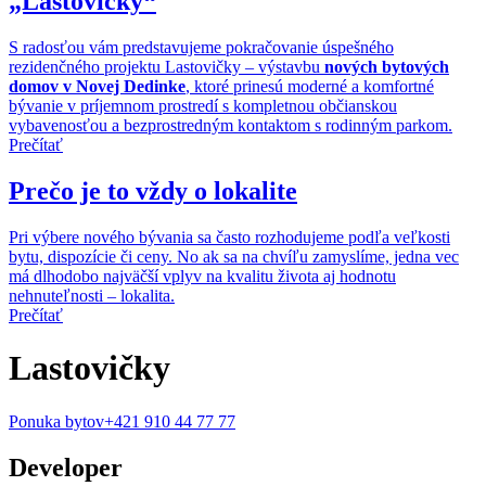
„Lastovičky“
S radosťou vám predstavujeme pokračovanie úspešného
rezidenčného projektu Lastovičky – výstavbu
nových bytových
domov v Novej Dedinke
, ktoré prinesú moderné a komfortné
bývanie v príjemnom prostredí s kompletnou občianskou
vybavenosťou a bezprostredným kontaktom s rodinným parkom.
Prečítať
Prečo je to vždy o lokalite
Pri výbere nového bývania sa často rozhodujeme podľa veľkosti
bytu, dispozície či ceny. No ak sa na chvíľu zamyslíme, jedna vec
má dlhodobo najväčší vplyv na kvalitu života aj hodnotu
nehnuteľnosti – lokalita.
Prečítať
Lastovičky
Ponuka bytov
+421 910 44 77 77
Developer