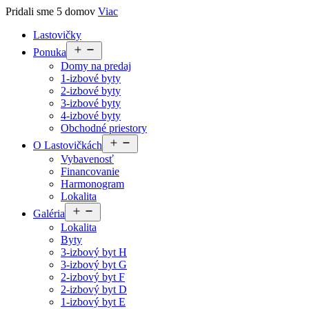
Pridali sme 5 domov
Viac
Lastovičky
Open
Ponuka
menu
Domy na predaj
1-izbové byty
2-izbové byty
3-izbové byty
4-izbové byty
Obchodné priestory
Open
O Lastovičkách
menu
Vybavenosť
Financovanie
Harmonogram
Lokalita
Open
Galéria
menu
Lokalita
Byty
3-izbový byt H
3-izbový byt G
2-izbový byt F
2-izbový byt D
1-izbový byt E