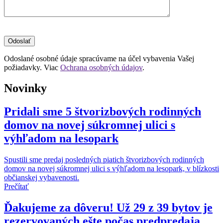
Odoslané osobné údaje spracúvame na účel vybavenia Vašej
požiadavky. Viac
Ochrana osobných údajov
.
Novinky
Pridali sme 5 štvorizbových rodinných
domov na novej súkromnej ulici s
výhľadom na lesopark
Spustili sme predaj posledných piatich štvorizbových rodinných
domov na novej súkromnej ulici s výhľadom na lesopark, v blízkosti
občianskej vybavenosti.
Prečítať
Ďakujeme za dôveru! Už 29 z 39 bytov je
rezervovaných ešte počas predpredaja