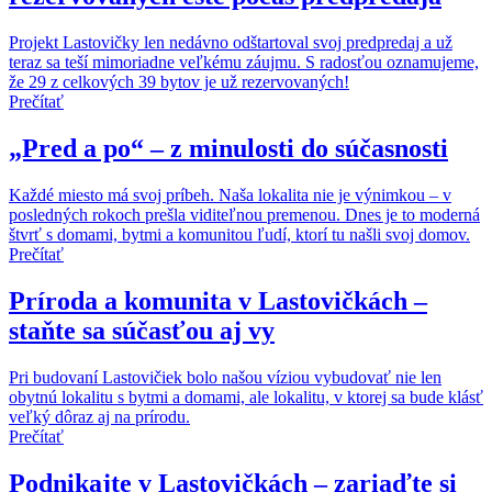
Projekt Lastovičky len nedávno odštartoval svoj predpredaj a už
teraz sa teší mimoriadne veľkému záujmu. S radosťou oznamujeme,
že 29 z celkových 39 bytov je už rezervovaných!
Prečítať
„Pred a po“ – z minulosti do súčasnosti
Každé miesto má svoj príbeh. Naša lokalita nie je výnimkou – v
posledných rokoch prešla viditeľnou premenou. Dnes je to moderná
štvrť s domami, bytmi a komunitou ľudí, ktorí tu našli svoj domov.
Prečítať
Príroda a komunita v Lastovičkách –
staňte sa súčasťou aj vy
Pri budovaní Lastovičiek bolo našou víziou vybudovať nie len
obytnú lokalitu s bytmi a domami, ale lokalitu, v ktorej sa bude klásť
veľký dôraz aj na prírodu.
Prečítať
Podnikajte v Lastovičkách – zariaďte si