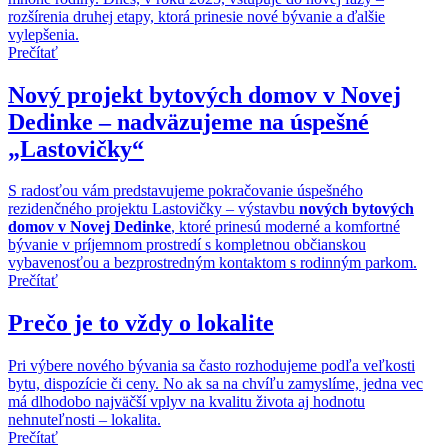
rozšírenia druhej etapy, ktorá prinesie nové bývanie a ďalšie
vylepšenia.
Prečítať
Nový projekt bytových domov v Novej
Dedinke – nadväzujeme na úspešné
„Lastovičky“
S radosťou vám predstavujeme pokračovanie úspešného
rezidenčného projektu Lastovičky – výstavbu
nových bytových
domov v Novej Dedinke
, ktoré prinesú moderné a komfortné
bývanie v príjemnom prostredí s kompletnou občianskou
vybavenosťou a bezprostredným kontaktom s rodinným parkom.
Prečítať
Prečo je to vždy o lokalite
Pri výbere nového bývania sa často rozhodujeme podľa veľkosti
bytu, dispozície či ceny. No ak sa na chvíľu zamyslíme, jedna vec
má dlhodobo najväčší vplyv na kvalitu života aj hodnotu
nehnuteľnosti – lokalita.
Prečítať