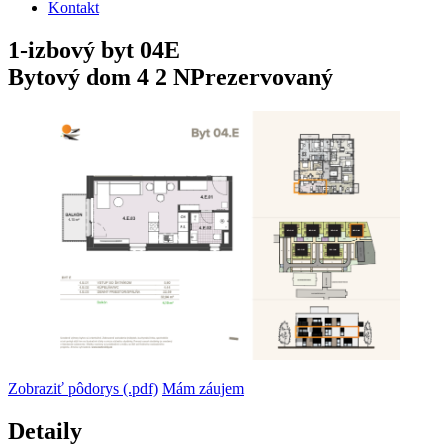
Kontakt
1-izbový
byt
04E
Bytový dom 4
2 NP
rezervovaný
Zobraziť pôdorys (.pdf)
Mám záujem
Detaily