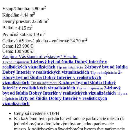
2
Vstup/Chodba:
5.80 m
2
Kúpelňa:
4.44 m
2
Denný priestor:
22.59 m
2
Balkón:
4.15 m
2
Pivničná kobka:
1.9 m
2
Celková úžitková plocha - vnútorná:
34.70 m
Cena:
123 900 €
Cena:
130 900 €
Zaujíma Vás štandard výstavby? Viac tu.
1-izbový byt od štúdia Dobrý Interiér v
Tip na inšpiráciu
realistických vizualizáciách
2-izbový byt od štúdia
Tip na inšpiráciu
Dobrý Interiér v realistických vizualizáciách
2-
Tip na inšpiráciu
izbový byt od štúdia Dobrý Interiér v realistických
vizualizáciách
3-izbový byt od štúdia Dobrý
Tip na inšpiráciu
Interiér v realistických vizualizáciách
3-izbový
Tip na inšpiráciu
byt od štúdia Dobrý Interiér v realistických vizualizáciách
Tip na
Byty od štúdia Dobrý Interiér v realistických
inšpiráciu
vizualizáciách
Ceny sú uvedené s DPH
Ku každému bytu prislúcha vyhradené parkovacie miesto (k
jednoizbovým a dvojizbovým bytom jedno parkovacie
miesto, k trojizbovým a štvorizbovým bytom dve parkovacie