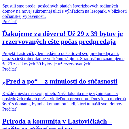
Spustili sme predaj posledných piatich štvorizbových rodinných
domov na novej súkromnej ulici s výhľadom na lesopark, v blízkosti
občianskej vybavenosti.
Prečítať
Ďakujeme za dôveru! Už 29 z 39 bytov je
rezervovaných ešte počas predpredaja
Projekt Lastovičky len nedávno odštartoval svoj predpredaj a už
teraz sa teší mimoriadne veľkému záujmu. S radosťou oznamujeme,
že 29 z celkových 39 bytov je už rezervovaných!
Prečítať
„Pred a po“ – z minulosti do súčasnosti
Každé miesto má svoj príbeh. Naša lokalita nie je výnimkou – v
posledných rokoch prešla viditeľnou premenou. Dnes je to moderná
štvrť s domami, bytmi a komunitou ľudí, ktorí tu našli svoj domov.
Prečítať
Príroda a komunita v Lastovičkách –