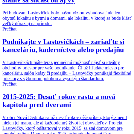
staňte sa súčasťou aj vy
Pri budovaní Lastovičiek bolo našou víziou vybudovať nie len
obytnú lokalitu s bytmi a domami, ale lokalitu, v ktorej sa bude klásť
veľký dôraz aj na prírodu.
Prečítať
Podnikajte v Lastovičkách – zariaďte si
kanceláriu, kaderníctvo alebo predajňu
V Lastovičkách máte teraz jedinečnú možnosť nájsť si ideálny
obchodný priestor pre vaše podnikanie. Či už hľadáte miesto pre
kanceláriu, salón krásy či predajňu – Lastovičky ponúkajú flexibilné
priestory s výbornou polohou a vysokým štandardom.
Prečítať
2015-2025: Desať rokov rastu a nová
kapitola pred dverami
V obci Nová Dedinka sa už desať rokov píše príbeh, ktorý zmenil
nielen jej mapu, ale aj každodenný život jej obyvateľov. Projekt
Lastovičky, ktorý odštartoval v roku 2015, sa stal domovom pre
mnohé rodiny. Dnes, v roku 2025, vstupuje do novej fázy –