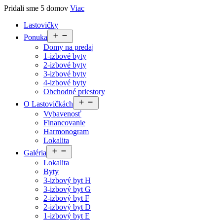
Pridali sme 5 domov
Viac
Lastovičky
Open
Ponuka
menu
Domy na predaj
1-izbové byty
2-izbové byty
3-izbové byty
4-izbové byty
Obchodné priestory
Open
O Lastovičkách
menu
Vybavenosť
Financovanie
Harmonogram
Lokalita
Open
Galéria
menu
Lokalita
Byty
3-izbový byt H
3-izbový byt G
2-izbový byt F
2-izbový byt D
1-izbový byt E